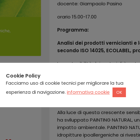
docente: Giampaolo Pasino
orario 15.00-17.00
Programma:
Analisi dei prodotti vernicianti e
secondo ISO 14025, ECOLABEL, pr
La sostenibilità dei materiali è un 
del domani.
Cookie Policy
Facciamo uso di cookie tecnici per migliorare la tua
Le recenti normative italiane hanno 
mondo dei prodotti vernicianti e deg
esperienza di navigazione.
informativa cookie
OK
impegno al rispetto della sostenibil
Alla luce di questa crescente sensibi
0
ha sviluppato PAINTING NATURAL, u
impatto ambientale. PAINTING NATU
idropitture ipoallergeniche ai rivest