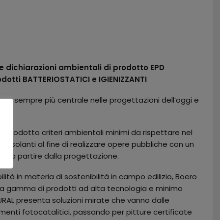
 le dichiarazioni ambientali di prodotto EPD
odotti BATTERIOSTATICI e IGIENIZZANTI
tema sempre più centrale nelle progettazioni dell’oggi e
introdotto criteri ambientali minimi da rispettare nel
li isolanti al fine di realizzare opere pubbliche con un
ità a partire dalla progettazione.
lità in materia di sostenibilità in campo edilizio, Boero
na gamma di prodotti ad alta tecnologia e minimo
RAL presenta soluzioni mirate che vanno dalle
imenti fotocatalitici, passando per pitture certificate