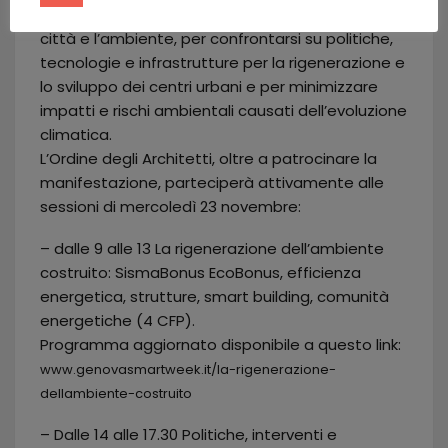
Una settimana di appuntamenti, incentrati sulla
città e l’ambiente, per confrontarsi su politiche,
tecnologie e infrastrutture per la rigenerazione e
lo sviluppo dei centri urbani e per minimizzare
impatti e rischi ambientali causati dell’evoluzione
climatica.
L’Ordine degli Architetti, oltre a patrocinare la
manifestazione, parteciperà attivamente alle
sessioni di mercoledì 23 novembre:
– dalle 9 alle 13 La rigenerazione dell’ambiente
costruito: SismaBonus EcoBonus, efficienza
energetica, strutture, smart building, comunità
energetiche (4 CFP).
Programma aggiornato disponibile a questo link:
www.genovasmartweek.it/la-rigenerazione-
dellambiente-costruito
– Dalle 14 alle 17.30 Politiche, interventi e