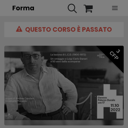
QUESTO CORSO È PASSATO
HOME
WEBINARS
IN PRESENZA
3
CFP
E-LEARNING
URBAN TV
FAQ
CONTATTI
ACCOUNT