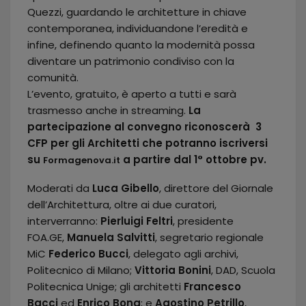
Quezzi, guardando le architetture in chiave
contemporanea, individuandone l’eredità e
infine, definendo quanto la modernità possa
diventare un patrimonio condiviso con la
comunità.
L’evento, gratuito, è aperto a tutti e sarà
trasmesso anche in streaming.
La
partecipazione al convegno riconoscerà 3
CFP per gli Architetti che potranno iscriversi
su
a partire dal 1° ottobre pv.
Formagenova.it
Moderati da
Luca Gibello
, direttore del Giornale
dell’Architettura, oltre ai due curatori,
interverranno:
Pierluigi Feltri
, presidente
FOA.GE,
Manuela Salvitti
, segretario regionale
MiC
Federico Bucci
, delegato agli archivi,
Politecnico di Milano;
Vittoria Bonini
, DAD, Scuola
Politecnica Unige; gli architetti
Francesco
Bacci
ed
Enrico Bona
; e
Agostino Petrillo
,