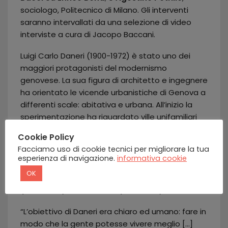
sociologo, Politecnico di Milano.
Gli interventi
saranno intervallati da una selezione di video
interviste a cura di Jacopo Baccani.
Luigi Carlo Daneri (1900-1972) è stato uno dei
maggiori protagonisti del modernismo
genovese. La sua figura di architetto e ingegnere
ha orientato le vicende urbanistiche di Genova a
differenti scale: abitativa e urbana. All’inizio la
sperimentazione ha riguardato ville unifamiliari
sulla costa ligure; in seguito, Daneri ha sviluppato
Cookie Policy
il concetto dell’abitare collettivo dapprima a
Facciamo uso di cookie tecnici per migliorare la tua
Piazza Rossetti (1934-1958) e poi nei quartieri di
esperienza di navigazione.
informativa cookie
edilizia residenziale pubblica dell’Ina-Casa:
OK
Bernabò-Brea (1950-1954), Mura degli Angeli
(1954-1956), Forte Quezzi (1956-1968).
“L’obiettivo di Daneri era chiaro ed umano: fare in
modo che la gente potesse vivere meglio […]