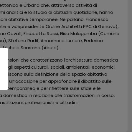
ettonica e Urbana che, attraverso attività di
mi analitici e lo studio di abitudini quotidiane, hanno
uzioni abitative temporanee. Ne parlano: Francesca
nte e vicepresidente Ordine Architetti PPC di Genova),
ano Cavalli, Elisabetta Rossi, Elisa Malagamba (Comune
a), Stefano Radif, Annamaria Lumare, Federica
, Michele Scarrone (Aliseo).
 dimensioni che caratterizzano l’architettura domestica
ra gli aspetti culturali, sociali, ambientali, economici,
 influiscono sulla definizione dello spazio abitativo
a un’occasione per approfondire il dibattito sulle
contemporanea e per riflettere sulle sfide e le
a domestica in relazione alle trasformazioni in corso,
tituzioni, professionisti e cittadini.