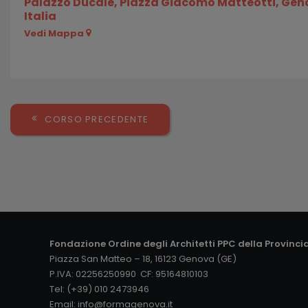
Palazzo Ducale, Piazza Giacomo Matteotti, Gen
Italia
Vedi Mappa
CORSO PRECEDENTE
Fondazione Ordine degli Architetti PPC della Provinci
Piazza San Matteo – 18, 16123 Genova (GE)
P.IVA: 02256250990 CF: 95164810103
Tel: (+39) 010 2473946
Email:
info@formagenova.it