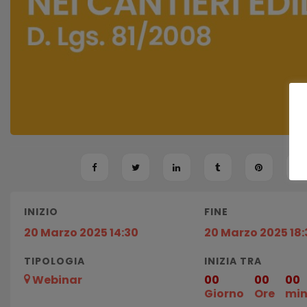
INIZIO
FINE
20 Marzo 2025 14:30
20 Marzo 2025 18:
TIPOLOGIA
INIZIA TRA
Webinar
00
00
00
Giorno
Ore
mi