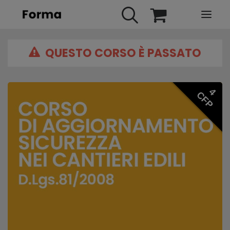
QUESTO CORSO È PASSATO
HOME
WEBINARS
IN PRESENZA
4
CFP
E-LEARNING
URBAN TV
FAQ
CONTATTI
ACCOUNT