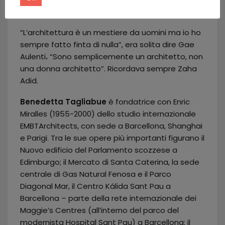
Lesley Lokko, nata in Scozia di origine ghanese.
“L’architettura è un mestiere da uomini ma io ho
sempre fatto finta di nulla”, era solita dire Gae
Aulenti
.
“Sono semplicemente un architetto, non
una donna architetto”. Ricordava sempre Zaha
Adid.
Benedetta Tagliabue
è fondatrice con Enric
Miralles (1955-2000) dello studio internazionale
EMBTArchitects, con sede a Barcellona, Shanghai
e Parigi. Tra le sue opere più importanti figurano il
Nuovo edificio del Parlamento scozzese a
Edimburgo; il Mercato di Santa Caterina, la sede
centrale di Gas Natural Fenosa e il Parco
Diagonal Mar, il Centro Kálida Sant Pau a
Barcellona – parte della rete internazionale dei
Maggie’s Centres (all’interno del parco del
modernista Hospital Sant Pau) a Barcellona; il