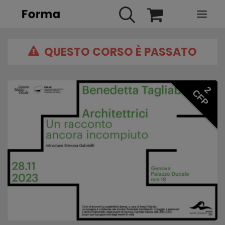
QUESTO CORSO È PASSATO
HOME
WEBINARS
IN PRESENZA
2
CFP
E-LEARNING
URBAN TV
FAQ
CONTATTI
ACCOUNT